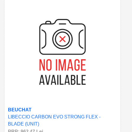
BEUCHAT
LIBECCIO CARBON EVO STRONG FLEX -
BLADE (UNIT)
PRP: 962.47 Lei