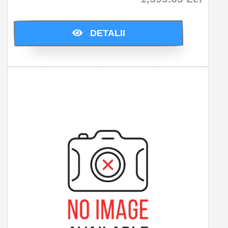
Cumparati acum si economisiti: 0.0 Lei
DETALII