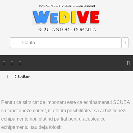
MAGAZIN ECHIPAMENTE SCUFUNDARI
SCUBA STORE ROMANIA
BuyBack
Pentru ca stim cat de important este ca echipamentul SCUBA
sa functioneze corect, iti oferim posibilitatea sa achizitionezi
echipamente noi, platind partial pentru acestea cu
echipamentul tau deja folosit.