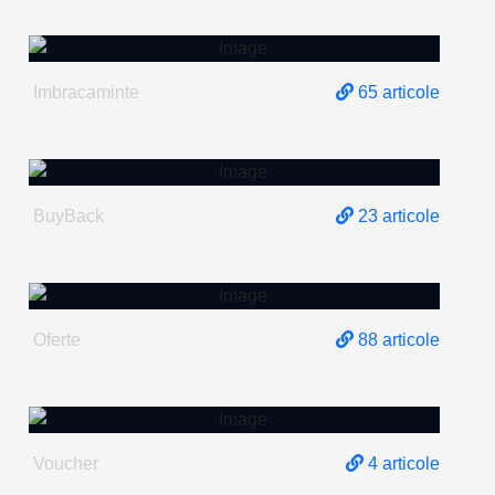
IMBRACAMINTE
Imbracaminte
65 articole
BUYBACK
BuyBack
23 articole
OFERTE
Oferte
88 articole
VOUCHER
Voucher
4 articole