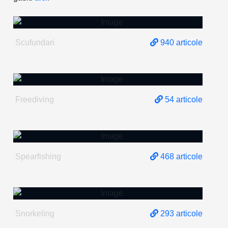
SCUFUNDARI
Scufundari
940 articole
FREEDIVING
Freediving
54 articole
SPEARFISHING
Spearfishing
468 articole
SNORKELING
Snorkeling
293 articole