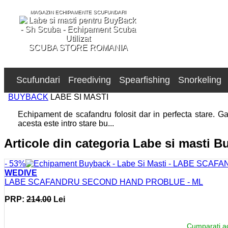
MAGAZIN ECHIPAMENTE SCUFUNDARI
SCUBA STORE ROMANIA
Scufundari
Freediving
Spearfishing
Snorkeling
BUYBACK
LABE SI MASTI
Echipament de scafandru folosit dar in perfecta stare. G
acesta este intro stare bu...
Articole din categoria Labe si masti 
- 53%
WEDIVE
LABE SCAFANDRU SECOND HAND PROBLUE - ML
PRP:
214.00
Lei
Cumparati ac