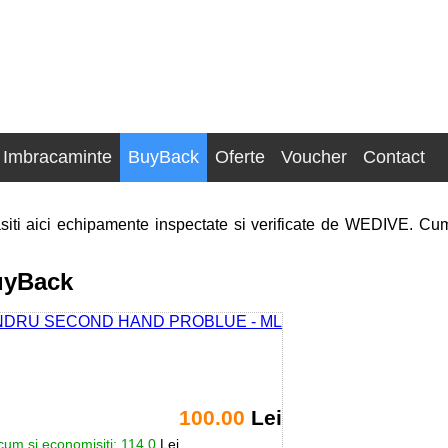
Imbracaminte
BuyBack
Oferte
Voucher
Contact
asiti aici echipamente inspectate si verificate de WEDIVE. C
BuyBack
100.00
Lei
um si economisiti: 114.0
Lei