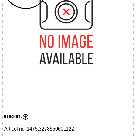
32785506011 - ACCROCHE PALME
Articol nr.: 1475.3278550601122