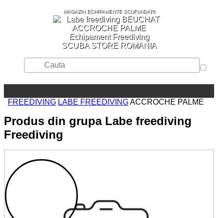
MAGAZIN ECHIPAMENTE SCUFUNDARI
SCUBA STORE ROMANIA
FREEDIVING
LABE FREEDIVING
ACCROCHE PALME
Produs din grupa Labe freediving
Freediving
WEDIVE
S.R.L.
CUI:
RO49762654
Nr.ord.RC: