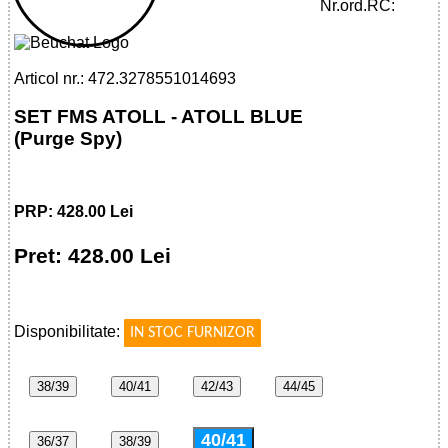
BLUE
Nr.ord.RC:
Articol nr.: 472.3278551014693
SET FMS ATOLL - ATOLL BLUE
(Purge Spy)
PRP: 428.00 Lei
Pret: 428.00 Lei
!
Disponibilitate:
IN STOC FURNIZOR
38/39
40/41
42/43
44/45
40/41
36/37
38/39