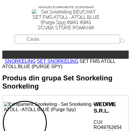
MAGAZIN ECHIPAMENTE SCUFUNDARI
SCUBA STORE ROMANIA
SNORKELING
SET SNORKELING
SET FMS ATOLL
ATOLL BLUE (PURGE SPY)
Produs din grupa Set Snorkeling
Snorkeling
WEDIVE
S.R.L.
CUI:
32785510146 - SET FMS ATOLL - DEEP
RO49762654