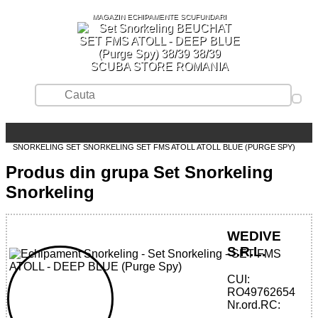
MAGAZIN ECHIPAMENTE SCUFUNDARI
SCUBA STORE ROMANIA
SNORKELING
SET SNORKELING
SET FMS ATOLL ATOLL BLUE (PURGE SPY)
Produs din grupa Set Snorkeling
Snorkeling
WEDIVE
S.R.L.
CUI:
RO49762654
Nr.ord.RC:
32785510146 - SET FMS ATOLL - DEEP