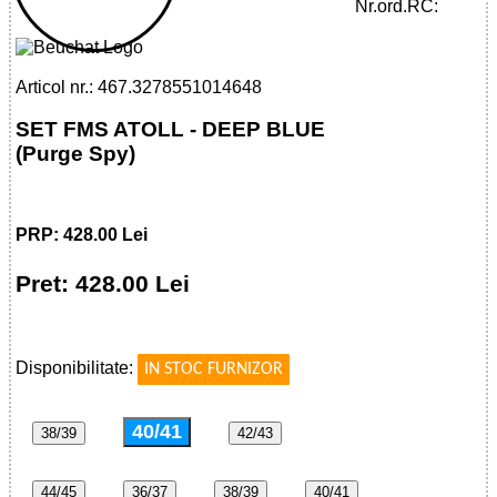
BLUE
Nr.ord.RC:
Articol nr.: 467.3278551014648
SET FMS ATOLL - DEEP BLUE
(Purge Spy)
PRP: 428.00 Lei
Pret: 428.00 Lei
!
Disponibilitate:
IN STOC FURNIZOR
40/41
38/39
42/43
44/45
36/37
38/39
40/41