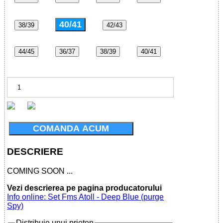
40/41
38/39
42/43
44/45
36/37
38/39
40/41
COMANDA ACUM
DESCRIERE
COMING SOON ...
Vezi descrierea pe pagina producatorului
Info online: Set Fms Atoll - Deep Blue (purge
Spy)
Distribuie unui prieten