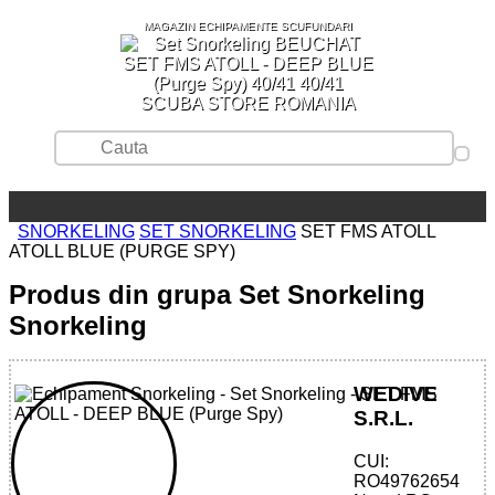
MAGAZIN ECHIPAMENTE SCUFUNDARI
SCUBA STORE ROMANIA
SNORKELING
SET SNORKELING
SET FMS ATOLL
ATOLL BLUE (PURGE SPY)
Produs din grupa Set Snorkeling
Snorkeling
WEDIVE
S.R.L.
CUI:
32785510146 - SET FMS ATOLL - DEEP
RO49762654