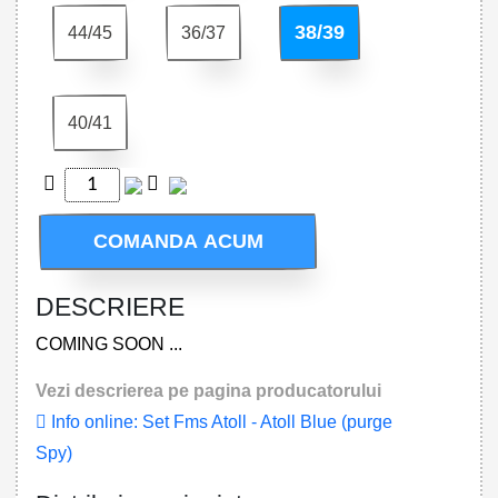
38/39
44/45
36/37
40/41
COMANDA ACUM
DESCRIERE
COMING SOON ...
Vezi descrierea pe pagina producatorului
Info online: Set Fms Atoll - Atoll Blue (purge
Spy)