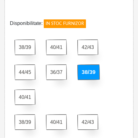
!
Disponibilitate:
IN STOC FURNIZOR
38/39
40/41
42/43
38/39
44/45
36/37
40/41
38/39
40/41
42/43