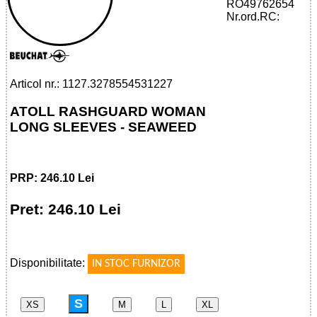
RO49762654
32785545312 - ATOLL RASHGUARD
Nr.ord.RC:
WOMAN LONG SLEEVES - SEAWEED
Articol nr.: 1127.3278554531227
ATOLL RASHGUARD WOMAN
LONG SLEEVES - SEAWEED
PRP: 246.10 Lei
Pret: 246.10 Lei
!
Disponibilitate:
IN STOC FURNIZOR
S
XS
M
L
XL