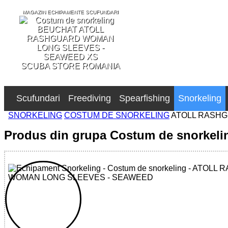
MAGAZIN ECHIPAMENTE SCUFUNDARI
SCUBA STORE ROMANIA
Scufundari
Freediving
Spearfishing
Snorkeling
SNORKELING
COSTUM DE SNORKELING
ATOLL RASH
Produs din grupa Costum de snorkeli
32785545312 - ATOLL RASHGUARD WOMAN LONG SLEE