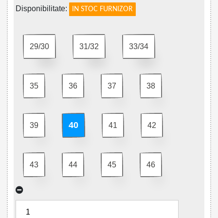
Disponibilitate:
IN STOC FURNIZOR
29/30
31/32
33/34
35
36
37
38
40
39
41
42
43
44
45
46