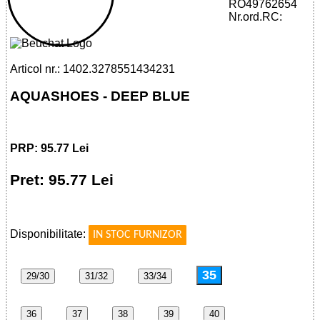
32785514342 - AQUASHOES - DEEP
RO49762654
BLUE
Nr.ord.RC:
Articol nr.: 1402.3278551434231
AQUASHOES - DEEP BLUE
PRP: 95.77 Lei
Pret: 95.77 Lei
!
Disponibilitate:
IN STOC FURNIZOR
35
29/30
31/32
33/34
36
37
38
39
40