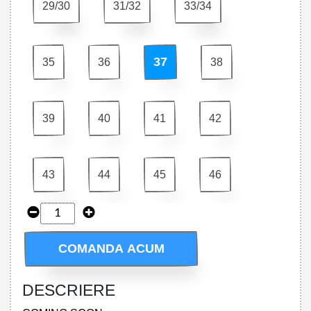
29/30
31/32
33/34
37
35
36
38
39
40
41
42
43
44
45
46
COMANDA ACUM
DESCRIERE