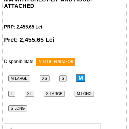
ATTACHED
PRP: 2,455.65 Lei
Pret: 2,455.65 Lei
!
Disponibilitate:
IN STOC FURNIZOR
M
M LARGE
XS
S
L
XL
S LARGE
M LONG
S LONG