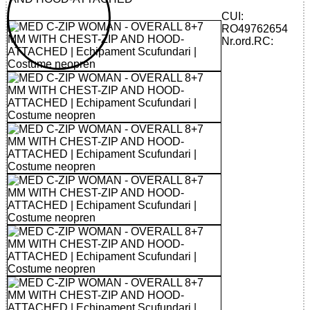
CUI:
RO49762654
Nr.ord.RC: