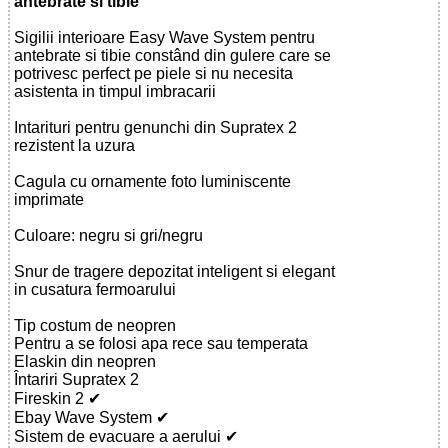
antebrate si tibie
Sigilii interioare Easy Wave System pentru
antebrate si tibie constând din gulere care se
potrivesc perfect pe piele si nu necesita
asistenta in timpul imbracarii
Intarituri pentru genunchi din Supratex 2
rezistent la uzura
Cagula cu ornamente foto luminiscente
imprimate
Culoare: negru si gri/negru
Snur de tragere depozitat inteligent si elegant
in cusatura fermoarului
Tip costum de neopren
Pentru a se folosi apa rece sau temperata
Elaskin din neopren
Întariri Supratex 2
Fireskin 2 ✔
Ebay Wave System ✔
Sistem de evacuare a aerului ✔