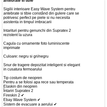
antebrate si tibie
Sigilii interioare Easy Wave System pentru
antebrate si tibie constând din gulere care se
potrivesc perfect pe piele si nu necesita
asistenta in timpul imbracarii
Intarituri pentru genunchi din Supratex 2
rezistent la uzura
Cagula cu ornamente foto luminiscente
imprimate
Culoare: negru si gri/negru
Snur de tragere depozitat inteligent si elegant
in cusatura fermoarului
Tip costum de neopren
Pentru a se folosi apa rece sau temperata
Elaskin din neopren
Întariri Supratex 2
Fireskin 2 ✔
Ebay Wave System ✔
Sistem de evacuare a aerului ✔