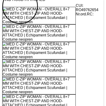
CUI:
RO49762654
Nr.ord.RC: