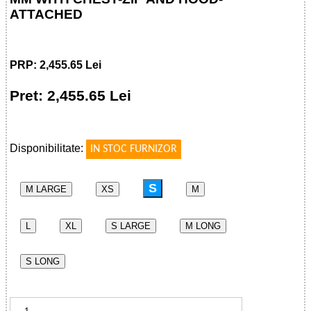
ATTACHED
PRP: 2,455.65 Lei
Pret: 2,455.65 Lei
!
Disponibilitate:
IN STOC FURNIZOR
S
M LARGE
XS
M
L
XL
S LARGE
M LONG
S LONG