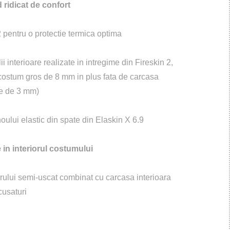
ridicat de confort
 2 pentru o protectie termica optima
i interioare realizate in intregime din Fireskin 2,
costum gros de 8 mm in plus fata de carcasa
le de 3 mm)
ului elastic din spate din Elaskin X 6.9
 in interiorul costumului
arului semi-uscat combinat cu carcasa interioara
cusaturi