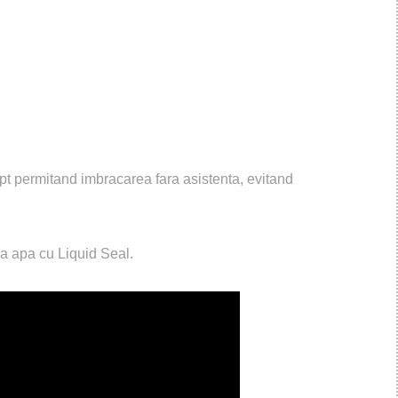
ept permitand imbracarea fara asistenta, evitand
 la apa cu Liquid Seal.