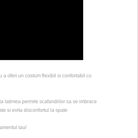
a oferi un costum flexibil si confortabil cu
ata latimea permite scafandrilor sa se imbrace
ate si evita disconfortul la spate
amentul tau!