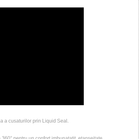
a a cusaturilor prin Liquid Seal.
a 360° pentru un confort imbunatatit, etanseitate