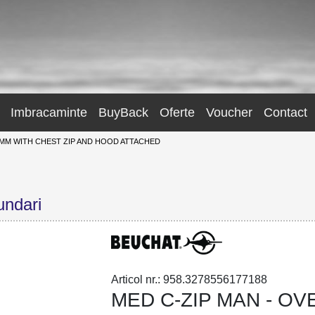
Imbracaminte
BuyBack
Oferte
Voucher
Contact
 MM WITH CHEST ZIP AND HOOD ATTACHED
undari
Articol nr.: 958.3278556177188
MED C-ZIP MAN - OV