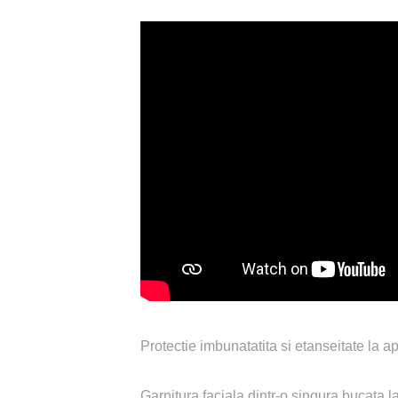
Protectie imbunatatita si etanseitate la ap
Garnitura faciala dintr-o singura bucata l