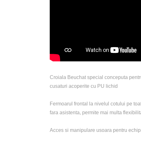
Croiala Beuchat special conceputa pentru 
cusaturi acoperite cu PU lichid
Fermoarul frontal la nivelul cotului pe to
fara asistenta, permite mai multa flexibilit
Acces si manipulare usoara pentru echip