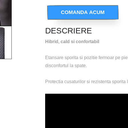
COMANDA ACUM
DESCRIERE
Hibrid, cald si confortabil
Etansare sporita si pozitie fermoar pe pi
disconfortul la spate.
Protectia cusaturilor si rezistenta sporita
 CHEST-ZIP AND