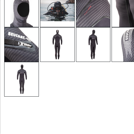
32785561771 - MED C-ZIP MAN - OVERALL 8+7 MM WITH
HOOD-ATTACHED