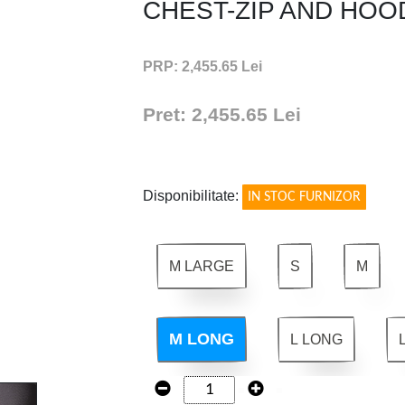
CHEST-ZIP AND HOO
PRP: 2,455.65 Lei
Pret: 2,455.65 Lei
!
Disponibilitate:
IN STOC FURNIZOR
M LARGE
S
M
M LONG
L LONG