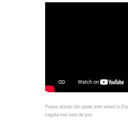
Panou elastic din spate intre umeri in Ela
cagula mai usor de pus