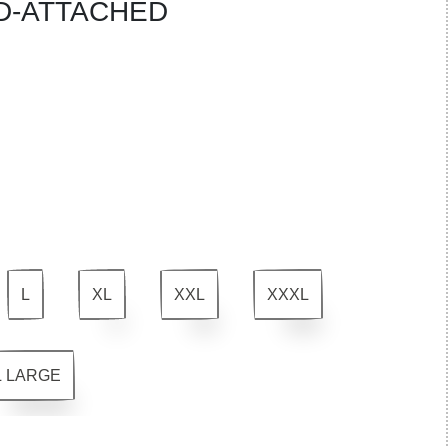
D-ATTACHED
L
XL
XXL
XXXL
L LARGE