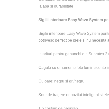
la apa si durabilitate
Sigilii interioare Easy Wave System pe 
Sigilii interioare Easy Wave System pentr
potrivesc perfect pe piele si nu necesita a
Intarituri pentru genunchi din Supratex 2 
Cagula cu ornamente foto luminiscente 
Culoare: negru si gri/negru
Snur de tragere depozitat inteligent si el
Tip costum de neopren