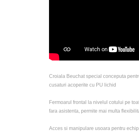
Croiala Beuchat special conceputa pentru 
cusaturi acoperite cu PU lichid
Fermoarul frontal la nivelul cotului pe to
fara asistenta, permite mai multa flexibilit
Acces si manipulare usoara pentru echip