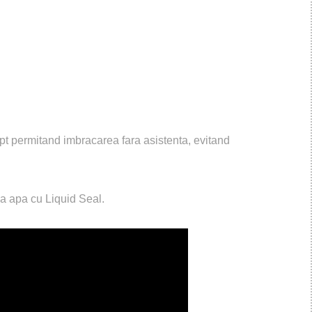
ept permitand imbracarea fara asistenta, evitand
 la apa cu Liquid Seal.