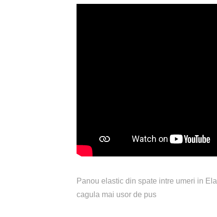
Panou elastic din spate intre umeri in Ela
cagula mai usor de pus