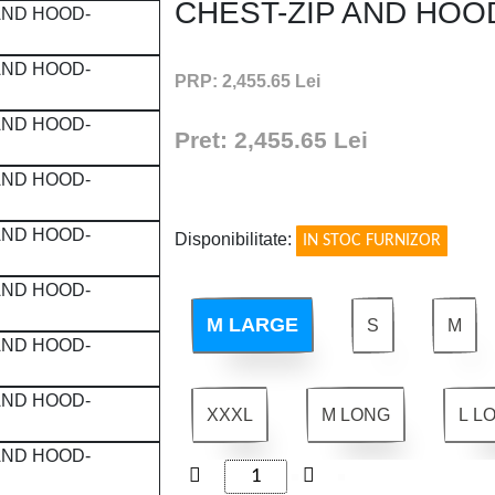
CHEST-ZIP AND HOO
PRP: 2,455.65 Lei
Pret: 2,455.65 Lei
!
Disponibilitate:
IN STOC FURNIZOR
M LARGE
S
M
XXXL
M LONG
L L