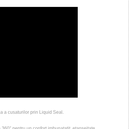
a a cusaturilor prin Liquid Seal.
a 360° pentru un confort imbunatatit, etanseitate