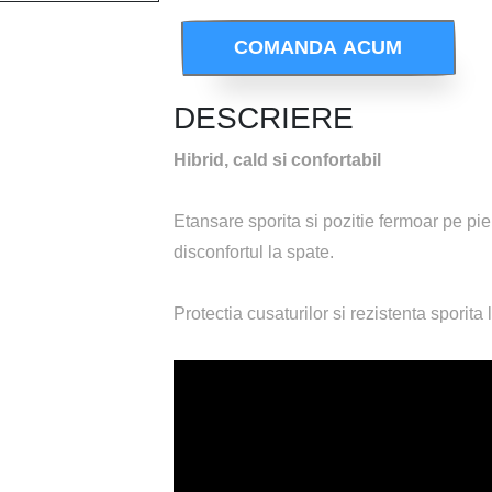
 CHEST-ZIP AND
COMANDA ACUM
DESCRIERE
Hibrid, cald si confortabil
Etansare sporita si pozitie fermoar pe pi
disconfortul la spate.
Protectia cusaturilor si rezistenta sporita