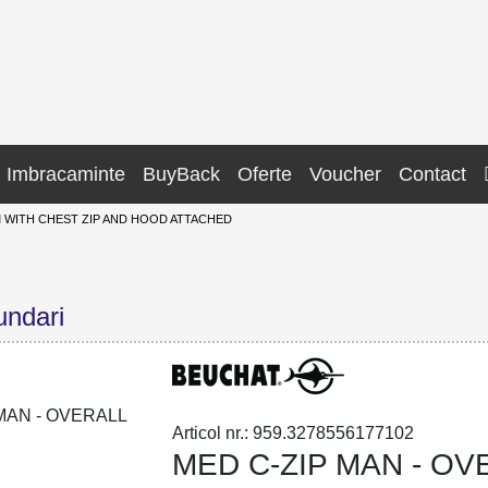
Imbracaminte
BuyBack
Oferte
Voucher
Contact
M WITH CHEST ZIP AND HOOD ATTACHED
undari
Articol nr.: 959.3278556177102
MED C-ZIP MAN - OV