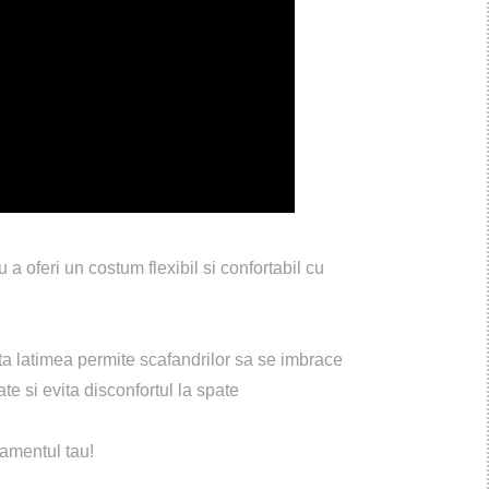
a oferi un costum flexibil si confortabil cu
ata latimea permite scafandrilor sa se imbrace
ate si evita disconfortul la spate
amentul tau!