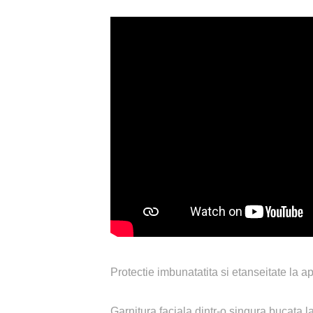
Protectie imbunatatita si etanseitate la ap
Garnitura faciala dintr-o singura bucata l