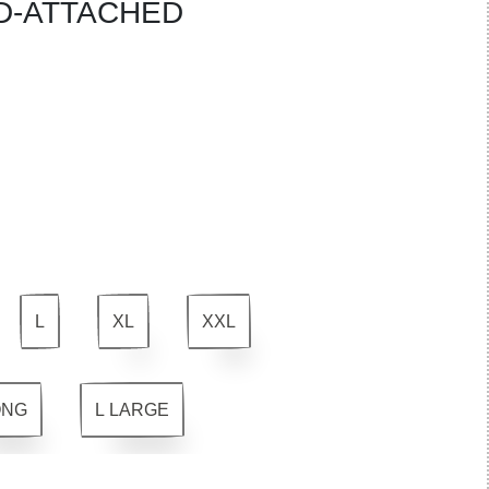
D-ATTACHED
L
XL
XXL
ONG
L LARGE