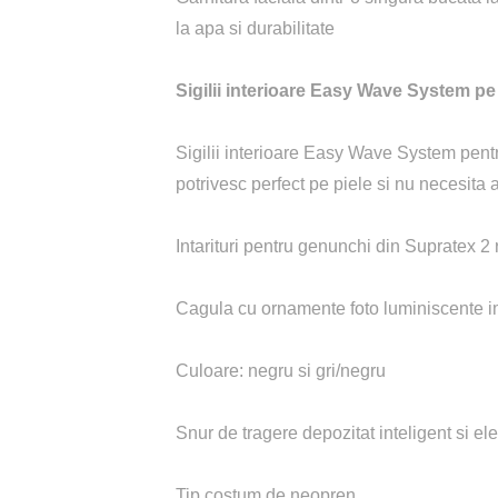
la apa si durabilitate
Sigilii interioare Easy Wave System pe 
Sigilii interioare Easy Wave System pentr
potrivesc perfect pe piele si nu necesita a
Intarituri pentru genunchi din Supratex 2 
Cagula cu ornamente foto luminiscente 
Culoare: negru si gri/negru
Snur de tragere depozitat inteligent si el
Tip costum de neopren