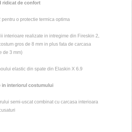
ridicat de confort
 2 pentru o protectie termica optima
i interioare realizate in intregime din Fireskin 2,
costum gros de 8 mm in plus fata de carcasa
le de 3 mm)
ului elastic din spate din Elaskin X 6.9
 in interiorul costumului
arului semi-uscat combinat cu carcasa interioara
cusaturi