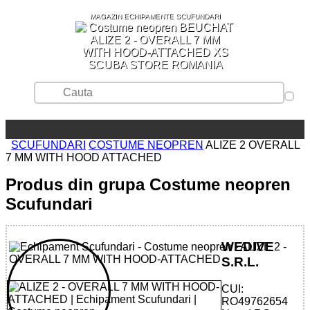
MAGAZIN ECHIPAMENTE SCUFUNDARI
SCUBA STORE ROMANIA
SCUFUNDARI
COSTUME NEOPREN
ALIZE 2 OVERALL
7 MM WITH HOOD ATTACHED
Produs din grupa Costume neopren
Scufundari
WEDIVE
S.R.L.
CUI:
RO49762654