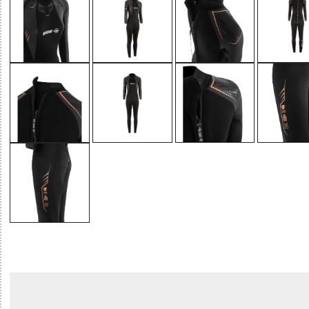
32785554350 - ALIZE 2 - OVERALL COLLAR 5 MM