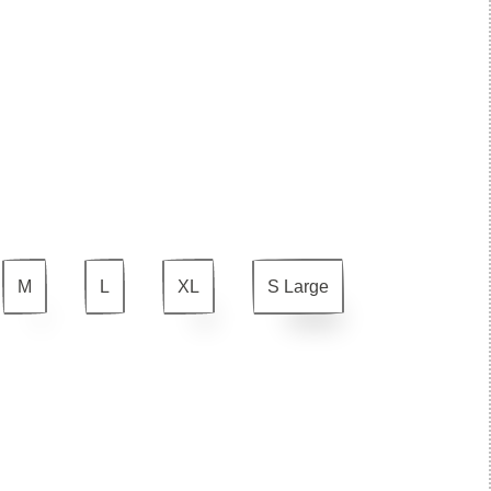
M
L
XL
S Large