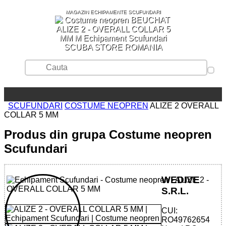
MAGAZIN ECHIPAMENTE SCUFUNDARI
SCUBA STORE ROMANIA
SCUFUNDARI
COSTUME NEOPREN
ALIZE 2 OVERALL
COLLAR 5 MM
Produs din grupa Costume neopren
Scufundari
WEDIVE
S.R.L.
CUI:
RO49762654