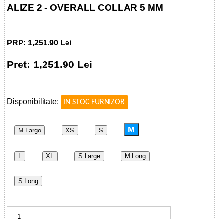
ALIZE 2 - OVERALL COLLAR 5 MM
PRP: 1,251.90 Lei
Pret: 1,251.90 Lei
!
Disponibilitate:
IN STOC FURNIZOR
M
M Large
XS
S
L
XL
S Large
M Long
S Long