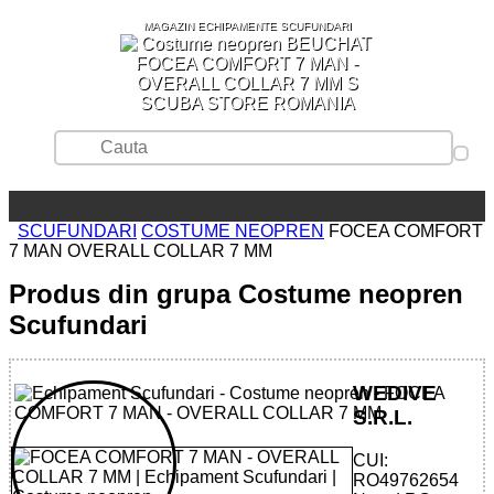
MAGAZIN ECHIPAMENTE SCUFUNDARI
SCUBA STORE ROMANIA
SCUFUNDARI
COSTUME NEOPREN
FOCEA COMFORT
7 MAN OVERALL COLLAR 7 MM
Produs din grupa Costume neopren
Scufundari
WEDIVE
S.R.L.
CUI:
RO49762654