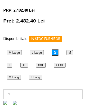
PRP: 2,482.40 Lei
Pret: 2,482.40 Lei
!
Disponibilitate:
IN STOC FURNIZOR
S
M Large
L Large
M
L
XL
XXL
XXXL
M Long
L Long