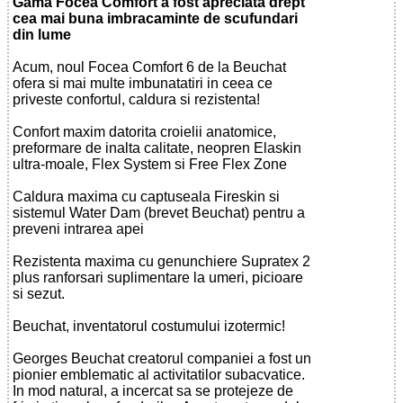
Gama Focea Comfort a fost apreciata drept
cea mai buna imbracaminte de scufundari
din lume
Acum, noul Focea Comfort 6 de la Beuchat
ofera si mai multe imbunatatiri in ceea ce
priveste confortul, caldura si rezistenta!
Confort maxim datorita croielii anatomice,
preformare de inalta calitate, neopren Elaskin
ultra-moale, Flex System si Free Flex Zone
Caldura maxima cu captuseala Fireskin si
sistemul Water Dam (brevet Beuchat) pentru a
preveni intrarea apei
Rezistenta maxima cu genunchiere Supratex 2
plus ranforsari suplimentare la umeri, picioare
si sezut.
Beuchat, inventatorul costumului izotermic!
Georges Beuchat creatorul companiei a fost un
pionier emblematic al activitatilor subacvatice.
In mod natural, a incercat sa se protejeze de