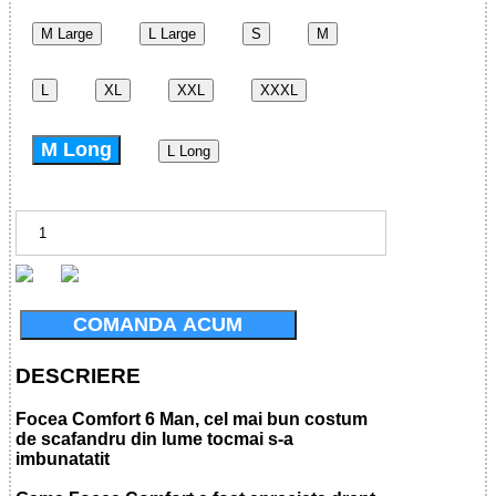
M Large
L Large
S
M
L
XL
XXL
XXXL
M Long
L Long
COMANDA ACUM
DESCRIERE
Focea Comfort 6 Man, cel mai bun costum
de scafandru din lume tocmai s-a
imbunatatit