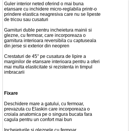
Guler interior neted oferind o mai buna
etansare cu inchidere micro-reglabila printr-o
prindere elastica neagresiva care nu se lipeste
de tricou sau cusaturi
Garnituri duble pentru incheietura mainii si
glezne, cu fermoar, care incorporeaza o
garnitura interioara reversibila cu captuseala
din jerse si exterior din neopren
Crestaturi de 45° pe cusatura de lipire a
marginilor de etansare interioara pentru a oferi
mai multa elasticitate si rezistenta in timpul
imbracarii
Fixare
Deschidere mare a gatului, cu fermoar,
prevazuta cu Elaskin care incorporeaza o
croiala anatomica pe o singura bucata fara
cagula pentru un confort mai bun
Incheieturile si gleznele cu fermoar