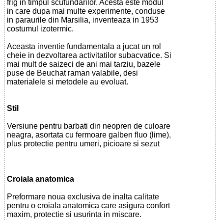
frig in timpul scufundarilor. Acesta este modul
in care dupa mai multe experimente, conduse
in paraurile din Marsilia, inventeaza in 1953
costumul izotermic.
Aceasta inventie fundamentala a jucat un rol
cheie in dezvoltarea activitatilor subacvatice. Si
mai mult de saizeci de ani mai tarziu, bazele
puse de Beuchat raman valabile, desi
materialele si metodele au evoluat.
Stil
Versiune pentru barbati din neopren de culoare
neagra, asortata cu fermoare galben fluo (lime),
plus protectie pentru umeri, picioare si sezut
Croiala anatomica
Preformare noua exclusiva de inalta calitate
pentru o croiala anatomica care asigura confort
maxim, protectie si usurinta in miscare.