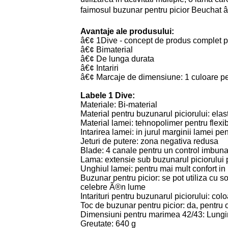
faimosul buzunar pentru picior Beuchat â
Avantaje ale produsului:
â€¢ 1Dive - concept de produs complet p
â€¢ Bimaterial
â€¢ De lunga durata
â€¢ Intariri
â€¢ Marcaje de dimensiune: 1 culoare p
Labele 1 Dive:
Materiale: Bi-material
Material pentru buzunarul piciorului: elas
Material lamei: tehnopolimer pentru flexibil
Intarirea lamei: in jurul marginii lamei pen
Jeturi de putere: zona negativa redusa
Blade: 4 canale pentru un control imbunata
Lama: extensie sub buzunarul piciorului 
Unghiul lamei: pentru mai mult confort in 
Buzunar pentru picior: se pot utiliza cu 
celebre Ã®n lume
Intarituri pentru buzunarul piciorului: co
Toc de buzunar pentru picior: da, pentru 
Dimensiuni pentru marimea 42/43: Lungi
Greutate: 640 g