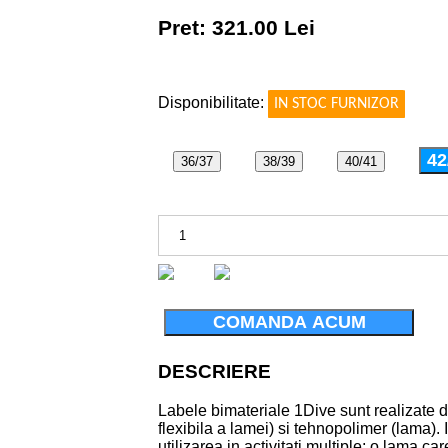
Pret: 321.00 Lei
!
Disponibilitate:
IN STOC FURNIZOR
42
36/37
38/39
40/41
COMANDA ACUM
DESCRIERE
Labele bimateriale 1Dive sunt realizate d
flexibila a lamei) si tehnopolimer (lama).
utilizarea in activitati multiple; o lama care