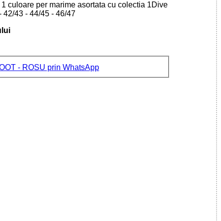
1 culoare per marime asortata cu colectia 1Dive
- 42/43 - 44/45 - 46/47
lui