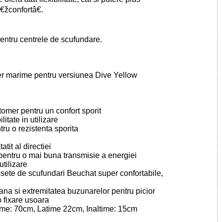
€žconfortâ€.
entru centrele de scufundare.
er marime pentru versiunea Dive Yellow
tomer pentru un confort sporit
itate in utilizare
tru o rezistenta sporita
tit al directiei
pentru o mai buna transmisie a energiei
utilizare
sosete de scufundari Beuchat super confortabile,
loana si extremitatea buzunarelor pentru picior
o fixare usoara
me: 70cm, Latime 22cm, Inaltime: 15cm