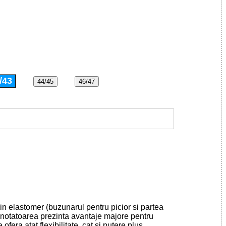
/43
44/45
46/47
in elastomer (buzunarul pentru picior si partea
 Inotatoarea prezinta avantaje majore pentru
 ofera atat flexibilitate, cat si putere plus