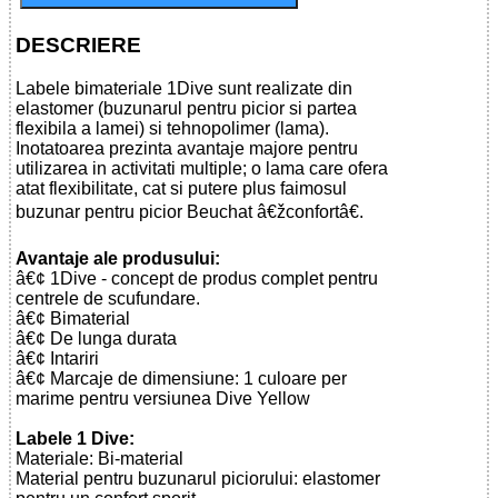
DESCRIERE
Labele bimateriale 1Dive sunt realizate din
elastomer (buzunarul pentru picior si partea
flexibila a lamei) si tehnopolimer (lama).
Inotatoarea prezinta avantaje majore pentru
utilizarea in activitati multiple; o lama care ofera
atat flexibilitate, cat si putere plus faimosul
buzunar pentru picior Beuchat â€žconfortâ€.
Avantaje ale produsului:
â€¢ 1Dive - concept de produs complet pentru
centrele de scufundare.
â€¢ Bimaterial
â€¢ De lunga durata
â€¢ Intariri
â€¢ Marcaje de dimensiune: 1 culoare per
marime pentru versiunea Dive Yellow
Labele 1 Dive:
Materiale: Bi-material
Material pentru buzunarul piciorului: elastomer