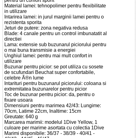
pentru un confort sporit
Material lamei: tehnopolimer pentru flexibilitate
in utilizare
Intarirea lamei: in jurul marginii lamei pentru o
rezistenta sporita
Jeturi de putere: zona negativa redusa
Blade: 4 canale pentru un control imbunatatit al
directiei
Lama: extensie sub buzunarul piciorului pentru
o mai buna transmisie a energiei
Unghiul lamei: pentru mai mult confort in
utilizare
Buzunar pentru picior: se pot utiliza cu sosete
de scufundari Beuchat super confortabile,
celebre Ã®n lume
Intarituri pentru buzunarul piciorului: coloana si
extremitatea buzunarelor pentru picior
Toc de buzunar pentru picior: da, pentru o
fixare usoara
Dimensiuni pentru marimea 42/43: Lungime:
70cm, Latime 22cm, Inaltime: 15cm
Greutate: 640 g
Marcarea marimii: modelul 1Dive Yellow, 1
culoare per marime asortata cu colectia 1Dive
Marimi disponibile: 36/37 - 38/39 - 40/41 -