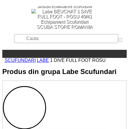
MAGAZIN ECHIPAMENTE SCUFUNDARI
SCUBA STORE ROMANIA
SCUFUNDARI
LABE
1 DIVE FULL FOOT ROSU
Produs din grupa Labe Scufundari
WEDIVE
S.R.L.
CUI:
RO49762654
Nr.ord.RC: