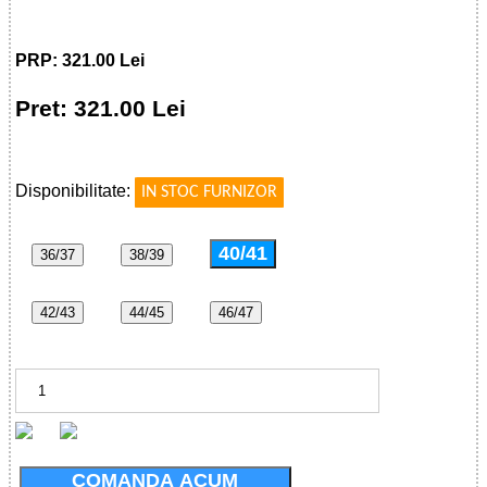
PRP: 321.00 Lei
Pret: 321.00 Lei
!
Disponibilitate:
IN STOC FURNIZOR
40/41
36/37
38/39
42/43
44/45
46/47
COMANDA ACUM