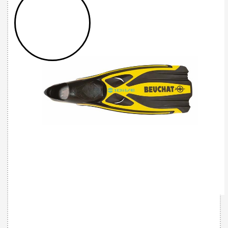
32785515554 - 1DIVE YELLOW