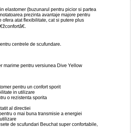
in elastomer (buzunarul pentru picior si partea
 Inotatoarea prezinta avantaje majore pentru
 ofera atat flexibilitate, cat si putere plus
€žconfortâ€.
entru centrele de scufundare.
er marime pentru versiunea Dive Yellow
tomer pentru un confort sporit
itate in utilizare
tru o rezistenta sporita
tit al directiei
pentru o mai buna transmisie a energiei
utilizare
sosete de scufundari Beuchat super confortabile,