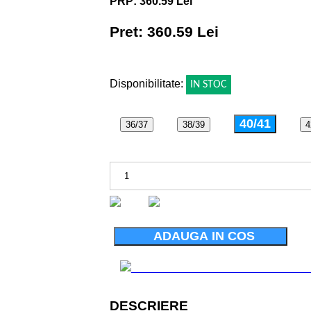
PRP: 360.59 Lei
Pret: 360.59 Lei
!
Disponibilitate:
IN STOC
40/41
36/37
38/39
4
ADAUGA IN COS
DESCRIERE