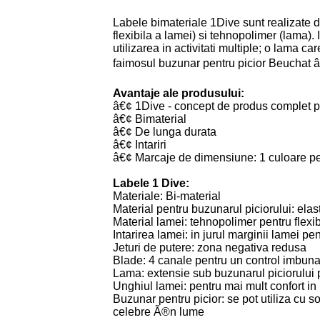
Labele bimateriale 1Dive sunt realizate d
flexibila a lamei) si tehnopolimer (lama).
utilizarea in activitati multiple; o lama care
faimosul buzunar pentru picior Beuchat â
Avantaje ale produsului:
â€¢ 1Dive - concept de produs complet p
â€¢ Bimaterial
â€¢ De lunga durata
â€¢ Intariri
â€¢ Marcaje de dimensiune: 1 culoare p
Labele 1 Dive:
Materiale: Bi-material
Material pentru buzunarul piciorului: elas
Material lamei: tehnopolimer pentru flexibil
Intarirea lamei: in jurul marginii lamei pen
Jeturi de putere: zona negativa redusa
Blade: 4 canale pentru un control imbunata
Lama: extensie sub buzunarul piciorului 
Unghiul lamei: pentru mai mult confort in 
Buzunar pentru picior: se pot utiliza cu 
celebre Ã®n lume