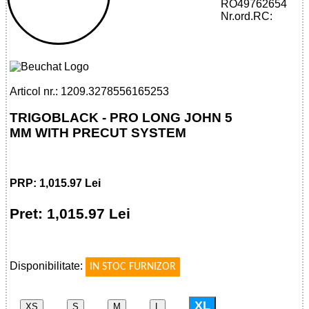
RO49762654
32785561652 - TRIGOBLACK - PRO
Nr.ord.RC:
LONG JOHN 5 MM WITH PRECUT
SYSTEM
Articol nr.: 1209.3278556165253
TRIGOBLACK - PRO LONG JOHN 5
MM WITH PRECUT SYSTEM
PRP: 1,015.97 Lei
Pret: 1,015.97 Lei
!
Disponibilitate:
IN STOC FURNIZOR
XL
XS
S
M
L