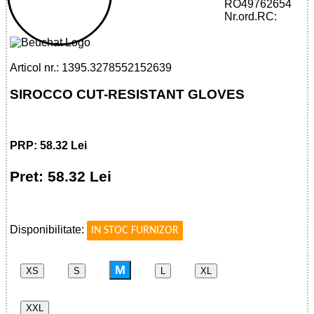
32785521526 - SIROCCO CUT-
RO49762654
RESISTANT GLOVES
Nr.ord.RC:
Articol nr.: 1395.3278552152639
SIROCCO CUT-RESISTANT GLOVES
PRP: 58.32 Lei
Pret: 58.32 Lei
!
Disponibilitate:
IN STOC FURNIZOR
M
XS
S
L
XL
XXL