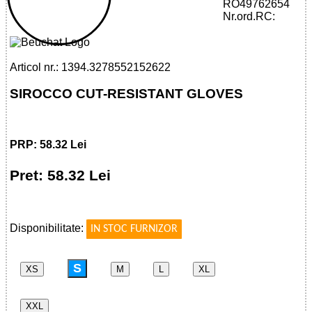
32785521526 - SIROCCO CUT-
RO49762654
RESISTANT GLOVES
Nr.ord.RC:
Articol nr.: 1394.3278552152622
SIROCCO CUT-RESISTANT GLOVES
PRP: 58.32 Lei
Pret: 58.32 Lei
!
Disponibilitate:
IN STOC FURNIZOR
S
XS
M
L
XL
XXL