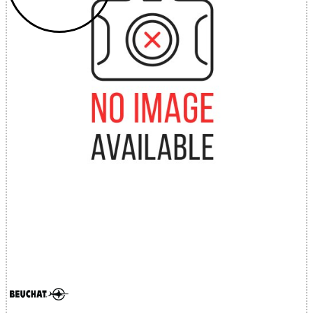
Nr.ord.RC:
32785517186 - 3 LUGS SINGLE BARB
SHAFT 17-4PH STAINLESS - 6.5MM