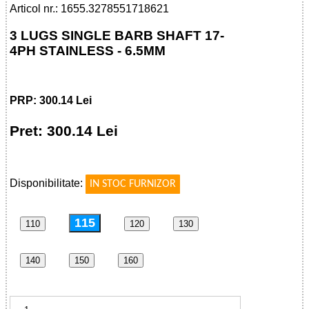
Articol nr.: 1655.3278551718621
3 LUGS SINGLE BARB SHAFT 17-
4PH STAINLESS - 6.5MM
PRP: 300.14 Lei
Pret: 300.14 Lei
!
Disponibilitate:
IN STOC FURNIZOR
115
110
120
130
140
150
160