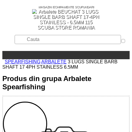
MAGAZIN ECHIPAMENTE SCUFUNDARI
SCUBA STORE ROMANIA
SPEARFISHING
ARBALETE
3 LUGS SINGLE BARB
SHAFT 17 4PH STAINLESS 6.5MM
Produs din grupa Arbalete
Spearfishing
WEDIVE
S.R.L.
CUI:
RO49762654