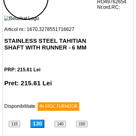
32785517166 - STAINLESS STEEL
RO49762654
TAHITIAN SHAFT WITH RUNNER - 6 MM
Nr.ord.RC:
Articol nr.: 1670.3278551716627
STAINLESS STEEL TAHITIAN
SHAFT WITH RUNNER - 6 MM
PRP: 215.61 Lei
Pret: 215.61 Lei
!
Disponibilitate:
IN STOC FURNIZOR
130
115
140
150