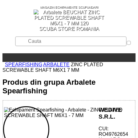
MAGAZIN ECHIPAMENTE SCUFUNDARI
SCUBA STORE ROMANIA
SPEARFISHING
ARBALETE
ZINC PLATED
SCREWABLE SHAFT M6X1 7 MM
Produs din grupa Arbalete
Spearfishing
WEDIVE
S.R.L.
CUI:
32785517100 - ZINC PLATED
RO49762654