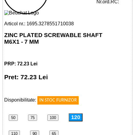
SCREWABLE SHAFT M6X1 - 7 MM
Nr.ord.RC:
Articol nr.: 1695.3278551710038
ZINC PLATED SCREWABLE SHAFT
M6X1 - 7 MM
PRP: 72.23 Lei
Pret: 72.23 Lei
!
Disponibilitate:
IN STOC FURNIZOR
120
50
75
100
110
90
65