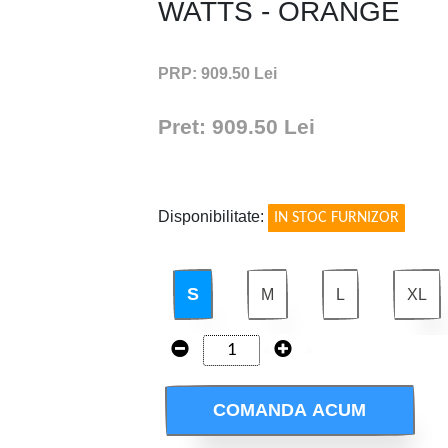
WATTS - ORANGE
PRP: 909.50 Lei
Pret: 909.50 Lei
!
Disponibilitate:
IN STOC FURNIZOR
S
M
L
XL
COMANDA ACUM