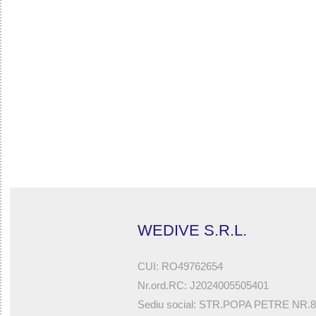
32785590320 - MONOPIECE 3MM HOMME BEUCHAT BY 
WEDIVE S.R.L.
CUI: RO49762654
Nr.ord.RC: J2024005505401
Sediu social: STR.POPA PETRE NR.