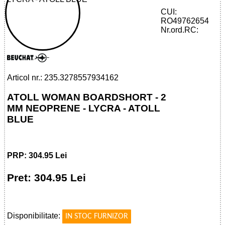
CUI:
RO49762654
32785579341 - ATOLL WOMAN
Nr.ord.RC:
BOARDSHORT 2 MM ALBASTRU ATOL
Articol nr.: 235.3278557934162
ATOLL WOMAN BOARDSHORT - 2
MM NEOPRENE - LYCRA - ATOLL
BLUE
PRP: 304.95 Lei
Pret: 304.95 Lei
!
Disponibilitate:
IN STOC FURNIZOR