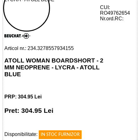
CUI:
RO49762654
32785579341 - ATOLL WOMAN
Nr.ord.RC:
BOARDSHORT 2 MM ALBASTRU ATOL
Articol nr.: 234.3278557934155
ATOLL WOMAN BOARDSHORT - 2
MM NEOPRENE - LYCRA - ATOLL
BLUE
PRP: 304.95 Lei
Pret: 304.95 Lei
!
Disponibilitate:
IN STOC FURNIZOR