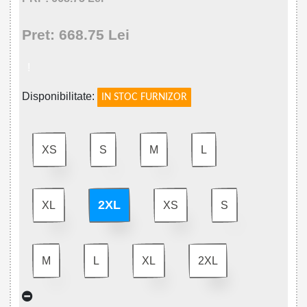
Pret: 668.75 Lei
!
Disponibilitate:
IN STOC FURNIZOR
XS
S
M
L
2XL
XL
XS
S
M
L
XL
2XL