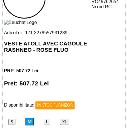
RO49762654
32785579312 - ATOLL WOMAN ZIPPED
Nr.ord.RC:
VEST WITH HOOD - FLUO PINK
Articol nr.: 171.3278557931239
VESTE ATOLL AVEC CAGOULE
RASHNEO - ROSE FLUO
PRP: 507.72 Lei
Pret: 507.72 Lei
!
Disponibilitate:
IN STOC FURNIZOR
M
S
L
XL