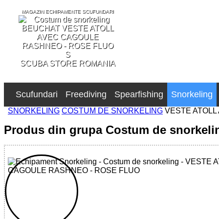
MAGAZIN ECHIPAMENTE SCUFUNDARI
SCUBA STORE ROMANIA
Scufundari
Freediving
Spearfishing
Snorkeling
SNORKELING
COSTUM DE SNORKELING
VESTE ATOLL
Produs din grupa Costum de snorkeli
32785579312 - ATOLL WOMAN ZIPPED VEST WITH HOOD 