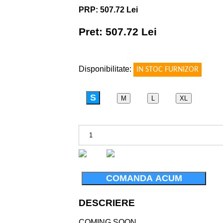
PRP: 507.72 Lei
Pret: 507.72 Lei
!
Disponibilitate:
IN STOC FURNIZOR
S
M
L
XL
COMANDA ACUM
DESCRIERE
COMING SOON ...