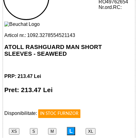
RO49762654
32785545211 - ATOLL RASHGUARD MAN
Nr.ord.RC:
SHORT SLEEVES - SEAWEED
Articol nr.: 1092.3278554521143
ATOLL RASHGUARD MAN SHORT
SLEEVES - SEAWEED
PRP: 213.47 Lei
Pret: 213.47 Lei
!
Disponibilitate:
IN STOC FURNIZOR
L
XS
S
M
XL