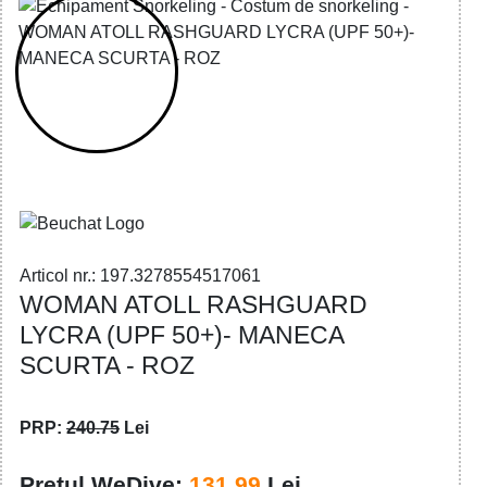
32785545170 - ATOLL WOMAN
RASHGUARD PINK
Articol nr.: 197.3278554517061
WOMAN ATOLL RASHGUARD
LYCRA (UPF 50+)- MANECA
SCURTA - ROZ
PRP:
240.75
Lei
Pretul WeDive:
131.99
Lei