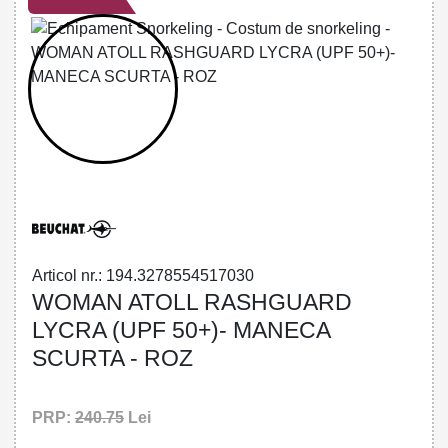
32785545170 - ATOLL WOMAN
RASHGUARD PINK
Articol nr.: 194.3278554517030
WOMAN ATOLL RASHGUARD
LYCRA (UPF 50+)- MANECA
SCURTA - ROZ
PRP:
240.75
Lei