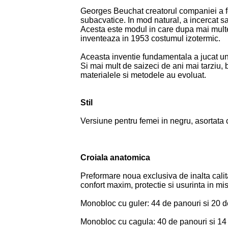
Georges Beuchat creatorul companiei a fos
subacvatice. In mod natural, a incercat sa
Acesta este modul in care dupa mai multe
inventeaza in 1953 costumul izotermic.
Aceasta inventie fundamentala a jucat un r
Si mai mult de saizeci de ani mai tarziu
materialele si metodele au evoluat.
Stil
Versiune pentru femei in negru, asortata
Croiala anatomica
Preformare noua exclusiva de inalta calit
confort maxim, protectie si usurinta in mi
Monobloc cu guler: 44 de panouri si 20 d
Monobloc cu cagula: 40 de panouri si 14 