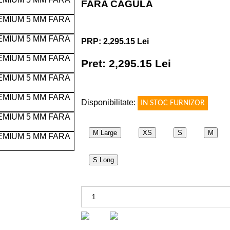
FARA CAGULA
PRP: 2,295.15 Lei
Pret: 2,295.15 Lei
!
Disponibilitate:
IN STOC FURNIZOR
M Large
XS
S
M
S Long
OLLAR 5 MM