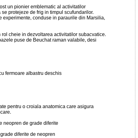
t un pionier emblematic al activitatilor
 se protejeze de frig in timpul scufundarilor.
 experimente, conduse in paraurile din Marsilia,
ol cheie in dezvoltarea activitatilor subacvatice.
, bazele puse de Beuchat raman valabile, desi
 cu fermoare albastru deschis
ate pentru o croiala anatomica care asigura
scare.
e neopren de grade diferite
grade diferite de neopren