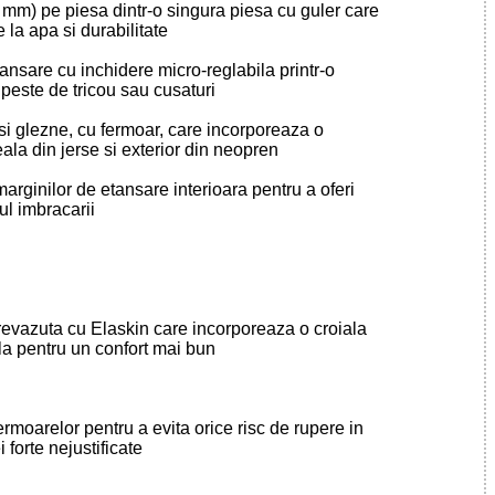
-2 mm) pe piesa dintr-o singura piesa cu guler care
 la apa si durabilitate
ansare cu inchidere micro-reglabila printr-o
ipeste de tricou sau cusaturi
 si glezne, cu fermoar, care incorporeaza o
eala din jerse si exterior din neopren
marginilor de etansare interioara pentru a oferi
pul imbracarii
revazuta cu Elaskin care incorporeaza o croiala
a pentru un confort mai bun
fermoarelor pentru a evita orice risc de rupere in
forte nejustificate