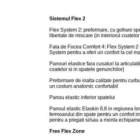
Sistemul Flex 2
Flex System 2: preformare, cu gofrare spec
libertate de miscare (in interiorul coatelo
Fata de Focea Comfort 4: Flex System 2 
System pentru a oferi un confort la cel mai
Panouri elastice fara cusaturi la articulat
coatelor si in spatele genunchilor)
Preformare de inalta calitate pentru curbur
un costum anatomic confortabil
Panou elastic inferior spatelui
Panoul elastic Elaskin 8.8 in regiunea lomb
fermoarului din spate pentru un confort i
pentru a pregati si/sau a monta echipament
Free Flex Zone