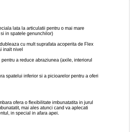
iala lata la articulatii pentru o mai mare
r si in spatele genunchilor)
dubleaza cu mult suprafata acoperita de Flex
 inalt nivel
ii pentru a reduce abraziunea (axile, interiorul
a spatelui inferior si a picioarelor pentru a oferi
ara ofera o flexibilitate imbunatatita in jurul
mbunatatit, mai ales atunci cand va aplecati
ul, in special in afara apei.