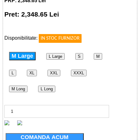
PRP: 2,348.65 Lei
Pret: 2,348.65 Lei
!
Disponibilitate:
IN STOC FURNIZOR
M Large
L Large
S
M
L
XL
XXL
XXXL
M Long
L Long
COMANDA ACUM