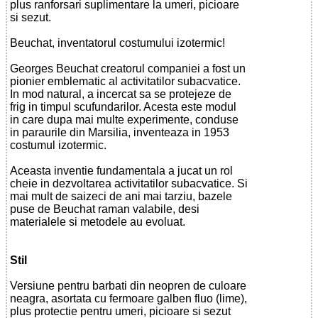
plus ranforsari suplimentare la umeri, picioare
si sezut.
Beuchat, inventatorul costumului izotermic!
Georges Beuchat creatorul companiei a fost un
pionier emblematic al activitatilor subacvatice.
In mod natural, a incercat sa se protejeze de
frig in timpul scufundarilor. Acesta este modul
in care dupa mai multe experimente, conduse
in paraurile din Marsilia, inventeaza in 1953
costumul izotermic.
Aceasta inventie fundamentala a jucat un rol
cheie in dezvoltarea activitatilor subacvatice. Si
mai mult de saizeci de ani mai tarziu, bazele
puse de Beuchat raman valabile, desi
materialele si metodele au evoluat.
Stil
Versiune pentru barbati din neopren de culoare
neagra, asortata cu fermoare galben fluo (lime),
plus protectie pentru umeri, picioare si sezut