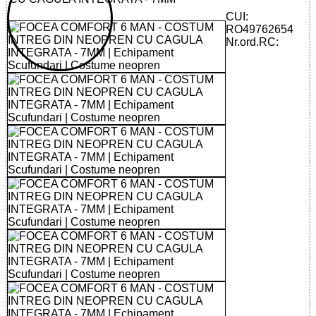
CUI:
RO49762654
Nr.ord.RC: