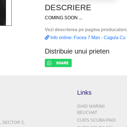
DESCRIERE
COMING SOON ...
Vezi descrierea pe pagina producatoru
Info online: Focea 7 Man - Cagula Cu
Distribuie unui prieten
Links
GHID MARIMI
BEUCHAT
CURS SCUBA PADI
8, SECTOR 2,