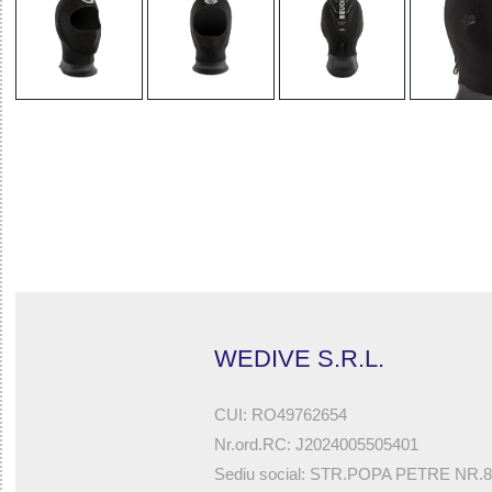
32785553815 - FOCEA 7 MAN - HOOD WITH SEAL 5 MM
WEDIVE S.R.L.
CUI: RO49762654
Nr.ord.RC: J2024005505401
Sediu social: STR.POPA PETRE NR.