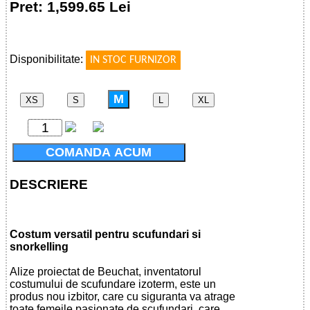
Pret: 1,599.65 Lei
!
Disponibilitate:
IN STOC FURNIZOR
M
XS
S
L
XL
COMANDA ACUM
DESCRIERE
Costum versatil pentru scufundari si
snorkelling
Alize proiectat de Beuchat, inventatorul
costumului de scufundare izoterm, este un
produs nou izbitor, care cu siguranta va atrage
toate femeile pasionate de scufundari, care