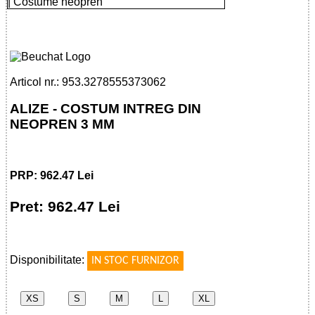
32785553730 - ALIZE - OVERALL 3 MM
Articol nr.: 953.3278555373062
ALIZE - COSTUM INTREG DIN
NEOPREN 3 MM
PRP: 962.47 Lei
Pret: 962.47 Lei
!
Disponibilitate:
IN STOC FURNIZOR
XS
S
M
L
XL