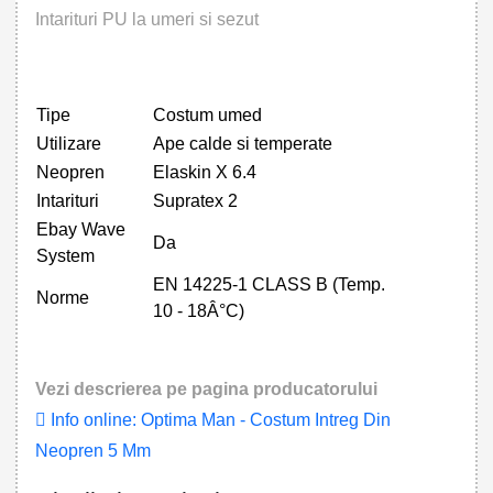
Intarituri PU la umeri si sezut
Tipe
Costum umed
Utilizare
Ape calde si temperate
Neopren
Elaskin X 6.4
Intarituri
Supratex 2
Ebay Wave
Da
System
EN 14225-1 CLASS B (Temp.
Norme
10 - 18Â°C)
Vezi descrierea pe pagina producatorului
Info online: Optima Man - Costum Intreg Din
Neopren 5 Mm