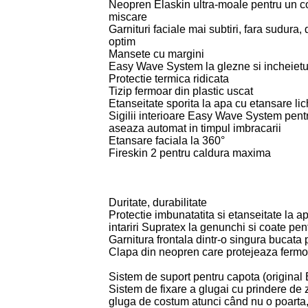
Neopren Elaskin ultra-moale pentru un co
miscare
Garnituri faciale mai subtiri, fara sudura,
optim
Mansete cu margini
Easy Wave System la glezne si incheietu
Protectie termica ridicata
Tizip fermoar din plastic uscat
Etanseitate sporita la apa cu etansare li
Sigilii interioare Easy Wave System pent
aseaza automat in timpul imbracarii
Etansare faciala la 360°
Fireskin 2 pentru caldura maxima
Duritate, durabilitate
Protectie imbunatatita si etanseitate la ap
intariri Supratex la genunchi si coate pent
Garnitura frontala dintr-o singura bucata 
Clapa din neopren care protejeaza fermo
Sistem de suport pentru capota (original
Sistem de fixare a glugai cu prindere de 
gluga de costum atunci când nu o poarta,