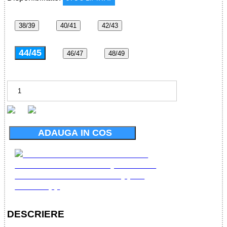
38/39
40/41
42/43
44/45
46/47
48/49
ADAUGA IN COS
DESCRIERE